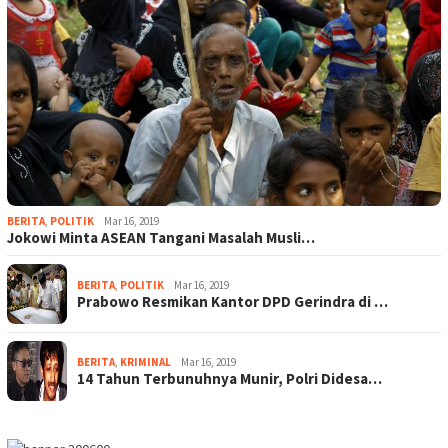
BERITA
,
POLITIK
Mar 16, 2019
Jokowi Minta ASEAN Tangani Masalah Musli…
BERITA
,
POLITIK
Mar 16, 2019
Prabowo Resmikan Kantor DPD Gerindra di …
BERITA
,
KRIMINAL
Mar 16, 2019
14 Tahun Terbunuhnya Munir, Polri Didesa…