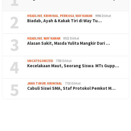
2
HEADLINE
,
KRIMINAL
,
PERKOSA
,
WAY KANAN
9996 Dilihat
Biadab, Ayah & Kakak Tiri di Way Tu…
3
HEADLINE
,
WAY KANAN
8921 Dilihat
Alasan Sakit, Masda Yulita Mangkir Dari …
4
UNCATEGORIZED
7788 Dilihat
Kecelakaan Maut, Seorang Siswa MTs Gupp…
5
JAWA TIMUR
,
KRIMINAL
7718 Dilihat
Cabuli Siswi SMA, Staf Protokol Pemkot M…