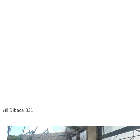
Dibaca:
331