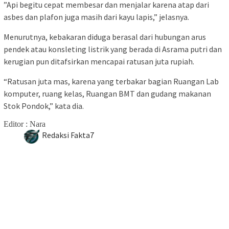
”Api begitu cepat membesar dan menjalar karena atap dari
asbes dan plafon juga masih dari kayu lapis,” jelasnya.
Menurutnya, kebakaran diduga berasal dari hubungan arus
pendek atau konsleting listrik yang berada di Asrama putri dan
kerugian pun ditafsirkan mencapai ratusan juta rupiah.
“Ratusan juta mas, karena yang terbakar bagian Ruangan Lab
komputer, ruang kelas, Ruangan BMT dan gudang makanan
Stok Pondok,” kata dia.
Editor : Nara
Redaksi Fakta7