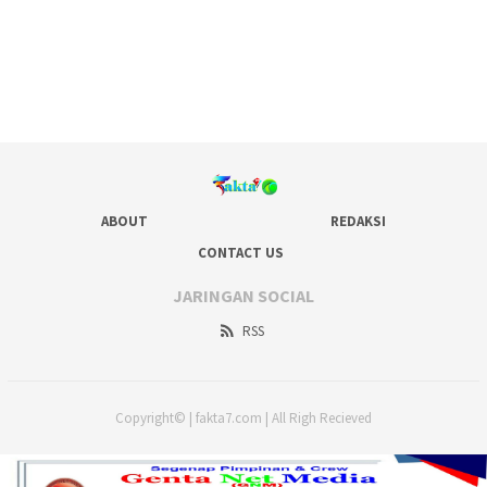
ABOUT
REDAKSI
CONTACT US
JARINGAN SOCIAL
RSS
Copyright© | fakta7.com | All Righ Recieved