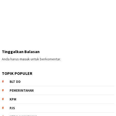
Tinggalkan Balasan
Anda harus
masuk
untuk berkomentar.
TOPIK POPULER
BLT DD
PEMERINTAHAN
KPM
PJS