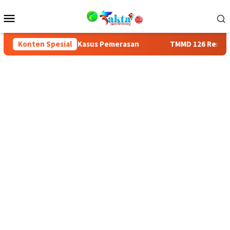
Menu
Mobile
a Dijerat KPK Kasus Pemerasan
Konten Spesial
TMMD 126 Resmi Ditutup, P