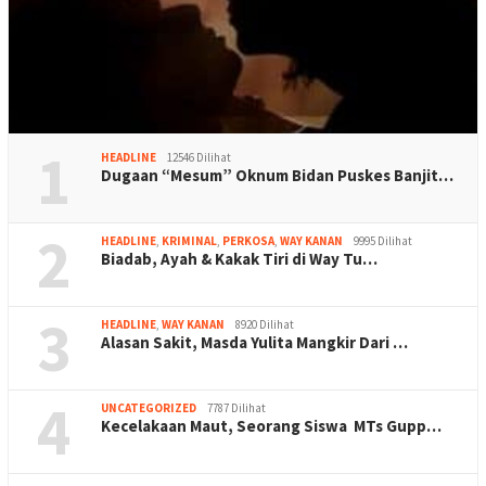
1
HEADLINE
12546 Dilihat
Dugaan “Mesum” Oknum Bidan Puskes Banjit…
2
HEADLINE
,
KRIMINAL
,
PERKOSA
,
WAY KANAN
9995 Dilihat
Biadab, Ayah & Kakak Tiri di Way Tu…
3
HEADLINE
,
WAY KANAN
8920 Dilihat
Alasan Sakit, Masda Yulita Mangkir Dari …
4
UNCATEGORIZED
7787 Dilihat
Kecelakaan Maut, Seorang Siswa MTs Gupp…